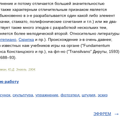
лнение
и
потому
отличается
большей
значительностью
также
характерным
отличительным
признаком
является
быкновенно
в
э
-
е
разрабатывается
один
какой
либо
элемент
качки
,
стаккато
,
полифонические
сочетания
и
т
.
п
.)
или
же
два
-
твует
также
много
этюдов
с
разработкой
нескольких
тем
,
няется
более
мелодической
второй
.
Относительно
литературы
ртепиано
,
Скрипка
и
пр
.).
Происхождение
э
-
в
очень
давнее
;
з
известных
нам
учебников
игры
на
органе
("
Fundamentum
нса
Констанцского
и
пр
.),
на
фп
-
но
("
Transilvano
"
Дируты
,
1593
)
1688
–
93
).
иман
,
Ю
.
Д
.
Энгель
.
1904
.
ю работу
сунок
,
скульптура
,
упражнение
,
фотоэтюд
,
штудия
,
эскиз
ЭФФРЕМ