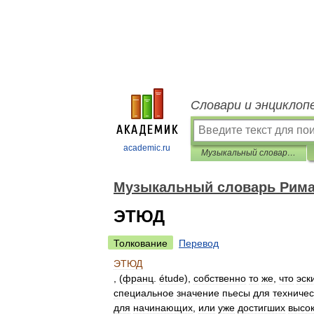
Словари и энциклоп
academic.ru
Музыкальный словарь Римана
Музыкальный словарь Рим
ЭТЮД
Толкование
Перевод
ЭТЮД
, (
франц
.
étude
),
собственно
то
же
,
что
эск
специальное
значение
пьесы
для
техничес
для
начинающих
,
или
уже
достигших
высок