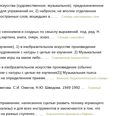
скусства (художественное, музыкальное), предназначенное
для упражнений их; 2) набросок, не вполне отделанное
иностранных слов, вошедших в… …
Словарь иностранных слов
их синонимов и сходных по смыслу выражений. под. ред. Н.
 картина, книга, очерк, эскиз; …
Словарь синонимов
учение), 1) в изобразительном искусстве произведение
художником с натуры с целью ее изучения. 2) Музыкальная
хники игры на каком либо… …
Современная энциклопедия
1) в изобразительном искусстве произведение (обычно
ом с натуры с целью ее изучения2)] Музыкальная пьеса
ная на определенном приеме… …
Большой Энциклопедический словарь
жегова. С.И. Ожегов, Н.Ю. Шведова. 1949 1992 …
Толковый
е упражнение, написанное сцелью развить технику играющего
ализы) и для всех инструментов и заключаются в том, что
ся на разных ступенях… …
Энциклопедия Брокгауза и Ефрона