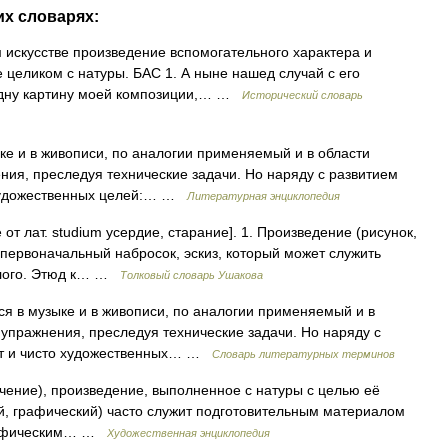
их словарях:
ом искусстве произведение вспомогательного характера и
целиком с натуры. БАС 1. А ныне нашед случай с его
одну картину моей композиции,… …
Исторический словарь
е и в живописи, по аналогии применяемый и в области
ния, преследуя технические задачи. Но наряду с развитием
о художественных целей:… …
Литературная энциклопедия
от лат. studium усердие, старание]. 1. Произведение (рисунок,
 первоначальный набросок, эскиз, который может служить
елого. Этюд к… …
Толковый словарь Ушакова
 музыке и в живописи, по аналогии применяемый и в
 упражнения, преследуя технические задачи. Но наряду с
ает и чисто художественных… …
Словарь литературных терминов
ние), произведение, выполненное с натуры с целью её
й, графический) часто служит подготовительным материалом
 графическим… …
Художественная энциклопедия