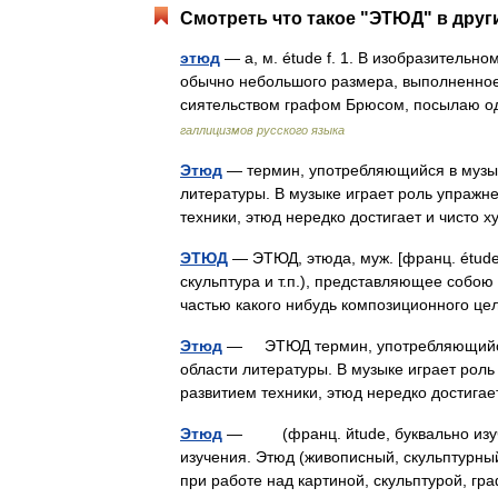
Смотреть что такое "ЭТЮД" в друг
этюд
— а, м. étude f. 1. В изобразительн
обычно небольшого размера, выполненное 
сиятельством графом Брюсом, посылаю 
галлицизмов русского языка
Этюд
— термин, употребляющийся в музык
литературы. В музыке играет роль упражне
техники, этюд нередко достигает и чист
ЭТЮД
— ЭТЮД, этюда, муж. [франц. étude 
скульптура и т.п.), представляющее собою
частью какого нибудь композиционного ц
Этюд
— ЭТЮД термин, употребляющийся в
области литературы. В музыке играет роль
развитием техники, этюд нередко достиг
Этюд
— (франц. йtude, буквально изуче
изучения. Этюд (живописный, скульптурны
при работе над картиной, скульптурой,