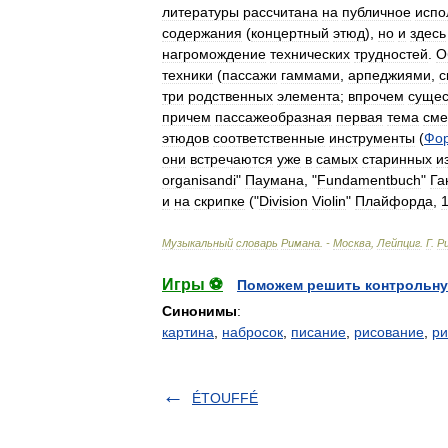
литературы
рассчитана
на
публичное
испо
содержания
(
концертный
этюд
),
но
и
здесь
нагромождение
технических
трудностей
.
О
техники
(
пассажи
гаммами
,
арпеджиями
,
с
три
родственных
элемента
;
впрочем
сущес
причем
пассажеобразная
первая
тема
сме
этюдов
соответственные
инструменты
(
Фо
они
встречаются
уже
в
самых
старинных
и
organisandi
"
Паумана
, "
Fundamentbuch
"
Га
и
на
скрипке
("
Division
Violin
"
Плайфорда
,
Музыкальный
словарь
Римана
. -
Москва
,
Лейпциг
.
Г
.
Р
Игры ⚽
Поможем решить контрольну
Синонимы
:
картина
,
набросок
,
писание
,
рисование
,
ри
ÉTOUFFÉ