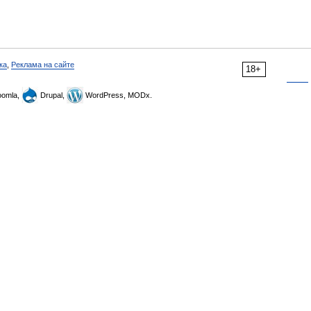
ка
,
Реклама на сайте
18+
omla,
Drupal,
WordPress, MODx.