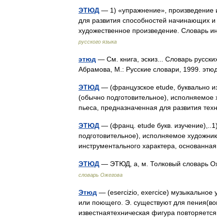
ЭТЮД
— 1) «упражнение», произведение и
для развития способностей начинающих и 
художественное произведение. Словарь 
русского языка
этюд
— См. книга, эскиз... Словарь русск
Абрамова, М.: Русские словари, 1999. этюд
ЭТЮД
— (французское etude, буквально из
(обычно подготовительное), исполняемое 
пьеса, предназначенная для развития те
ЭТЮД
— (франц. etude букв. изучение),..
подготовительное), исполняемое художник
инструментального характера, основан
ЭТЮД
— ЭТЮД, а, м. Толковый словарь О
словарь Ожегова
Этюд
— (esercizio, exercice) музыкально
или поющего. Э. существуют для пения(вок
известнаятехническая фигура повторяет