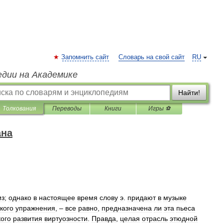
Запомнить сайт
Словарь на свой сайт
RU
едии на Академике
Найти!
Толкования
Переводы
Книги
Игры ⚽
ана
из
;
однако
в
настоящее
время
слову
э
.
придают
в
музыке
кого
упражнения
, –
все
равно
,
предназначена
ли
эта
пьеса
ого
развития
виртуозности
.
Правда
,
целая
отрасль
этюдной